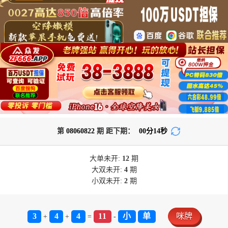
第
08060822
期 距下期：
00
分
14
秒
大单
未开:
12
期
大双
未开:
4
期
小双
未开:
2
期
3
4
4
11
小
单
咪牌
+
+
=
-