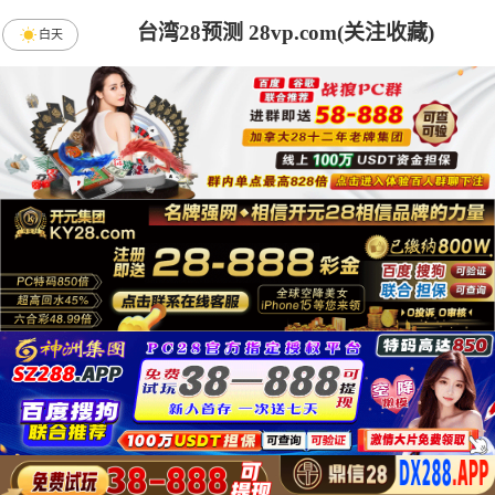
台湾28预测 28vp.com(关注收藏)
白天