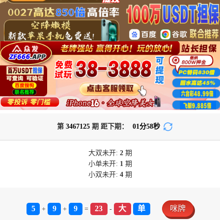
第
3467125
期 距下期：
01
分
58
秒
大双
未开:
2
期
小单
未开:
1
期
小双
未开:
4
期
5
9
9
23
大
单
咪牌
+
+
=
-